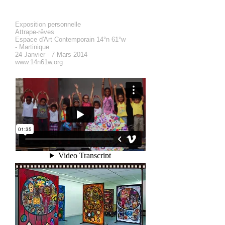
Exposition personnelle
Attrape-rêves
Espace d'Art Contemporain 14°n 61°w
- Martinique
24 Janvier - 7 Mars 2014
www.14n61w.org