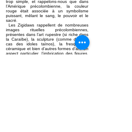
trop simple, et rappelons-nous que dans
l’Amérique précolombienne, la couleur
rouge était associée à un symbolisme
puissant, mêlant le sang, le pouvoir et le
sacré.
Les Zigidaws rappellent de nombreuses
images rituelles précolombiennes,
présentes dans l’art rupestre (si riche dans
la Caraïbe), la sculpture (comme dans le
cas des idoles taïnos), la fresque, la
céramique et bien d’autres formes d’art. Un
aspect particulier, l’imbrication des figures,
fait irrésistiblement penser à l’art des
peuples autochtones de la côte nord-ouest
de l’Amérique. Leurs masques ont fasciné
Lévi-Strauss, pour qui ils exprimaient «
l’omniprésence du surnaturel et le
pullulement des mythes ».
Les êtres protecteurs révélés par l’œuvre
de Ricardo Ozier-Lafontaine se nourrissent
de leurs origines caribéennes et de
traditions ancestrales diverses, tout en
vivant au rythme d’une créativité dynamique
et de métamorphoses. Fondamentalement
libres, ils ne limitent pas leur action à une
époque, une culture ou une région
particulière. Ils s’adressent à tous les