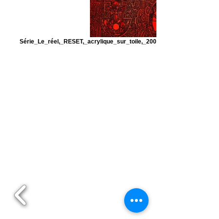
Série_Le_réel,_RESET,_acrylique_sur_toile,_200x270cm,_Ricardo_O