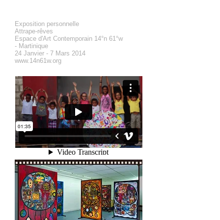
Exposition personnelle
Attrape-rêves
Espace d'Art Contemporain 14°n 61°w
- Martinique
24 Janvier - 7 Mars 2014
www.14n61w.org